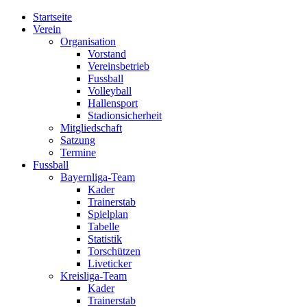
Startseite
Verein
Organisation
Vorstand
Vereinsbetrieb
Fussball
Volleyball
Hallensport
Stadionsicherheit
Mitgliedschaft
Satzung
Termine
Fussball
Bayernliga-Team
Kader
Trainerstab
Spielplan
Tabelle
Statistik
Torschützen
Liveticker
Kreisliga-Team
Kader
Trainerstab