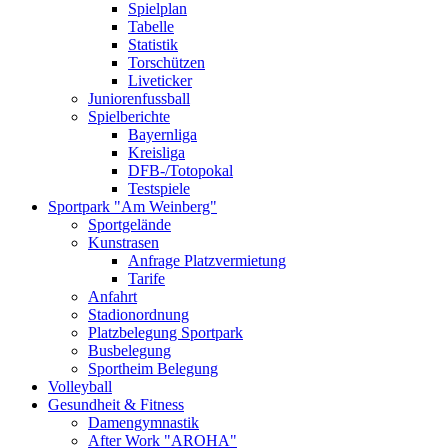
Spielplan
Tabelle
Statistik
Torschützen
Liveticker
Juniorenfussball
Spielberichte
Bayernliga
Kreisliga
DFB-/Totopokal
Testspiele
Sportpark "Am Weinberg"
Sportgelände
Kunstrasen
Anfrage Platzvermietung
Tarife
Anfahrt
Stadionordnung
Platzbelegung Sportpark
Busbelegung
Sportheim Belegung
Volleyball
Gesundheit & Fitness
Damengymnastik
After Work "AROHA"